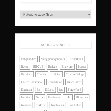
SCHLAGWÖRTER
#bbqbuddies
#blogginbbqbuddies
Ankerkraut
Bacon
BBQUE
Beilage
Bratwurst
Burger
Burnhard
Cheddar
Chicken
Chicken Wings
Coffee Cannonball
Competition
Dutch Oven
Eigenbau
Eis
El Loco
feta
Fingerfood
Geflügel
Gyros
Hardware
Huhn
Hühnchen
Kamado
Kartoffel
Knoblauch
Los Pollos