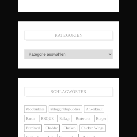
KATEGORIEN
SCHLAGWÖRTER
#bbqbuddies
#blogginbbqbuddies
Ankerkraut
Bacon
BBQUE
Beilage
Bratwurst
Burger
Burnhard
Cheddar
Chicken
Chicken Wings