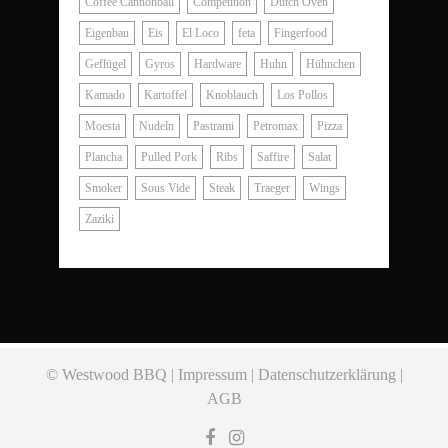
Coffee Cannonball
Competition
Dutch Oven
Eigenbau
Eis
El Loco
feta
Fingerfood
Geflügel
Gyros
Hardware
Huhn
Hühnchen
Kamado
Kartoffel
Knoblauch
Los Pollos
Moesta
Nudeln
Pastrami
Petromax
Pizza
Plancha
Pulled Pork
Ribs
Saffire
Salat
Smoker
Sous Vide
Steak
Traeger
Wings
Zaziki
© Westwood BBQ |
Impressum
|
Datenschutzerklärung
|
AGB