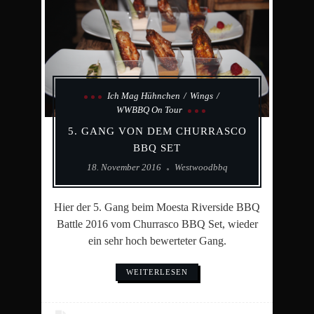
Ich Mag Hühnchen
Wings
WWBBQ On Tour
5. GANG VON DEM CHURRASCO
BBQ SET
18. November 2016
Westwoodbbq
Hier der 5. Gang beim Moesta Riverside BBQ
Battle 2016 vom Churrasco BBQ Set, wieder
ein sehr hoch bewerteter Gang.
WEITERLESEN