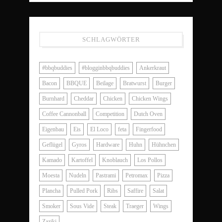
SCHLAGWÖRTER
#bbqbuddies
#blogginbbqbuddies
Ankerkraut
Bacon
BBQUE
Beilage
Bratwurst
Burger
Burnhard
Cheddar
Chicken
Chicken Wings
Coffee Cannonball
Competition
Dutch Oven
Eigenbau
Eis
El Loco
feta
Fingerfood
Geflügel
Gyros
Hardware
Huhn
Hühnchen
Kamado
Kartoffel
Knoblauch
Los Pollos
Moesta
Nudeln
Pastrami
Petromax
Pizza
Plancha
Pulled Pork
Ribs
Saffire
Salat
Smoker
Sous Vide
Steak
Traeger
Wings
Zaziki