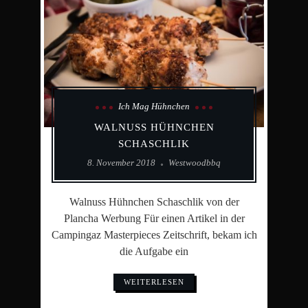
Ich Mag Hühnchen
WALNUSS HÜHNCHEN
SCHASCHLIK
8. November 2018
Westwoodbbq
Walnuss Hühnchen Schaschlik von der
Plancha Werbung Für einen Artikel in der
Campingaz Masterpieces Zeitschrift, bekam ich
die Aufgabe ein
WEITERLESEN