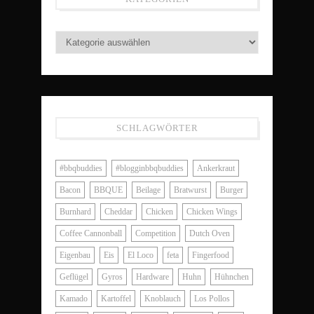
SCHLAGWÖRTER
#bbqbuddies
#blogginbbqbuddies
Ankerkraut
Bacon
BBQUE
Beilage
Bratwurst
Burger
Burnhard
Cheddar
Chicken
Chicken Wings
Coffee Cannonball
Competition
Dutch Oven
Eigenbau
Eis
El Loco
feta
Fingerfood
Geflügel
Gyros
Hardware
Huhn
Hühnchen
Kamado
Kartoffel
Knoblauch
Los Pollos