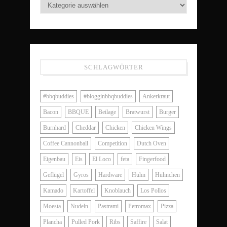
SCHLAGWÖRTER
#bbqbuddies
#blogginbbqbuddies
Ankerkraut
Bacon
BBQUE
Beilage
Bratwurst
Burger
Burnhard
Cheddar
Chicken
Chicken Wings
Coffee Cannonball
Competition
Dutch Oven
Eigenbau
Eis
El Loco
feta
Fingerfood
Geflügel
Gyros
Hardware
Huhn
Hühnchen
Kamado
Kartoffel
Knoblauch
Los Pollos
Moesta
Nudeln
Pastrami
Petromax
Pizza
Plancha
Pulled Pork
Ribs
Saffire
Salat