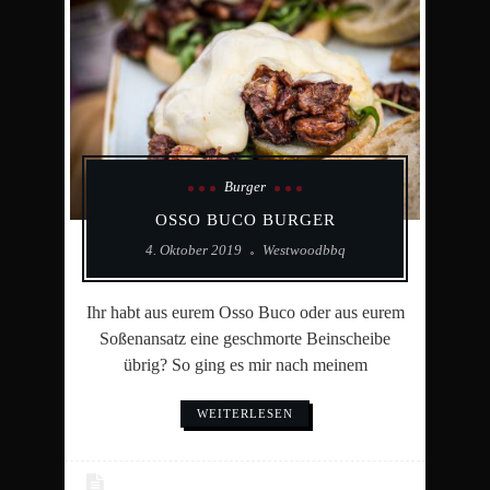
Burger
OSSO BUCO BURGER
4. Oktober 2019
Westwoodbbq
Ihr habt aus eurem Osso Buco oder aus eurem
Soßenansatz eine geschmorte Beinscheibe
übrig? So ging es mir nach meinem
WEITERLESEN