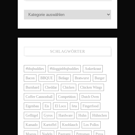
SCHLAGWÖRTER
#bbqbuddies
#blogginbbqbuddies
Ankerkraut
Bacon
BBQUE
Beilage
Bratwurst
Burger
Burnhard
Cheddar
Chicken
Chicken Wings
Coffee Cannonball
Competition
Dutch Oven
Eigenbau
Eis
El Loco
feta
Fingerfood
Geflügel
Gyros
Hardware
Huhn
Hühnchen
Kamado
Kartoffel
Knoblauch
Los Pollos
Moesta
Nudeln
Pastrami
Petromax
Pizza