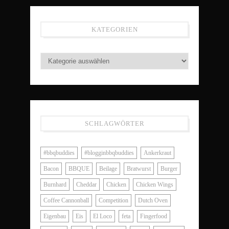
KATEGORIEN
SCHLAGWÖRTER
#bbqbuddies
#blogginbbqbuddies
Ankerkraut
Bacon
BBQUE
Beilage
Bratwurst
Burger
Burnhard
Cheddar
Chicken
Chicken Wings
Coffee Cannonball
Competition
Dutch Oven
Eigenbau
Eis
El Loco
feta
Fingerfood