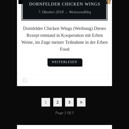
DORNFELDER CHICKEN WINGS
7. Oktober 2018
Westwoodbbq
Dornfelder Chicken Wings (Werbung) Dieses
Rezept entstand in Kooperation mit Erben
Weine, im Zuge meiner Teilnahme in der Erben
Food
WEITERLESEN
1
2
3
Page 1 Of 3