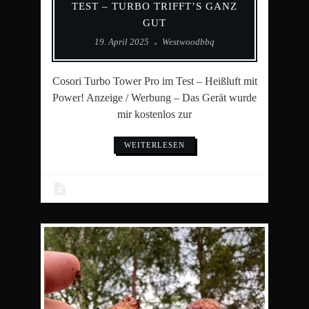
TEST – TURBO TRIFFT’S GANZ
GUT
19. April 2025
Westwoodbbq
Cosori Turbo Tower Pro im Test – Heißluft mit
Power! Anzeige / Werbung – Das Gerät wurde
mir kostenlos zur
WEITERLESEN