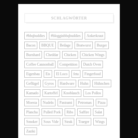
SCHLAGWÖRTER
#bbqbuddies
#blogginbbqbuddies
Ankerkraut
Bacon
BBQUE
Beilage
Bratwurst
Burger
Burnhard
Cheddar
Chicken
Chicken Wings
Coffee Cannonball
Competition
Dutch Oven
Eigenbau
Eis
El Loco
feta
Fingerfood
Geflügel
Gyros
Hardware
Huhn
Hühnchen
Kamado
Kartoffel
Knoblauch
Los Pollos
Moesta
Nudeln
Pastrami
Petromax
Pizza
Plancha
Pulled Pork
Ribs
Saffire
Salat
Smoker
Sous Vide
Steak
Traeger
Wings
Zaziki