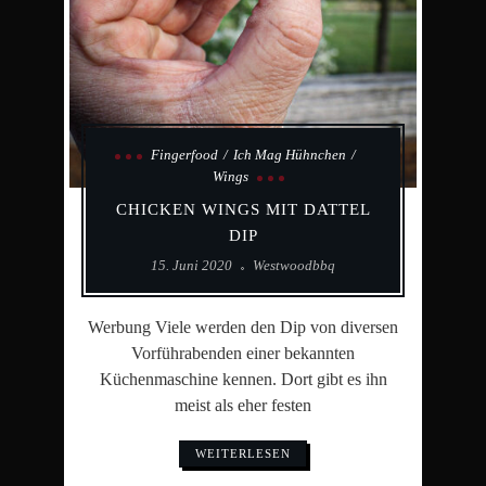
Fingerfood
Ich Mag Hühnchen
Wings
CHICKEN WINGS MIT DATTEL
DIP
15. Juni 2020
Westwoodbbq
Werbung Viele werden den Dip von diversen
Vorführabenden einer bekannten
Küchenmaschine kennen. Dort gibt es ihn
meist als eher festen
WEITERLESEN