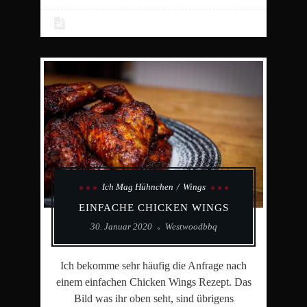
Ich Mag Hühnchen
Wings
EINFACHE CHICKEN WINGS
30. Januar 2020
Westwoodbbq
Ich bekomme sehr häufig die Anfrage nach
einem einfachen Chicken Wings Rezept. Das
Bild was ihr oben seht, sind übrigens