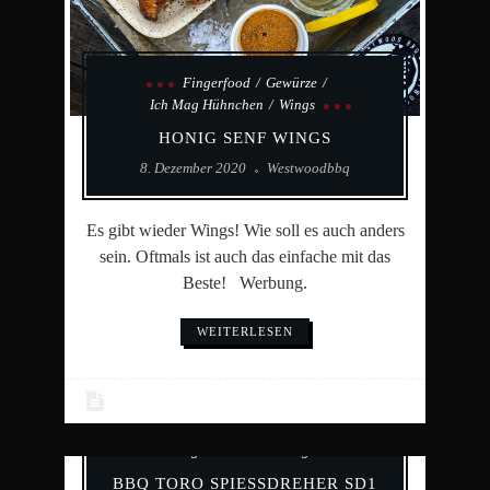
Fingerfood
Gewürze
Ich Mag Hühnchen
Wings
HONIG SENF WINGS
8. Dezember 2020
Westwoodbbq
Es gibt wieder Wings! Wie soll es auch anders
sein. Oftmals ist auch das einfache mit das
Beste! Werbung.
WEITERLESEN
Allgemein
Hardware
Ich Mag Hühnchen
Wings
BBQ TORO SPIESSDREHER SD1