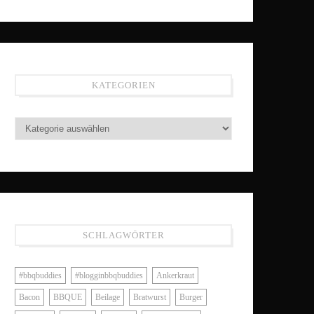
KATEGORIEN
SCHLAGWÖRTER
#bbqbuddies
#blogginbbqbuddies
Ankerkraut
Bacon
BBQUE
Beilage
Bratwurst
Burger