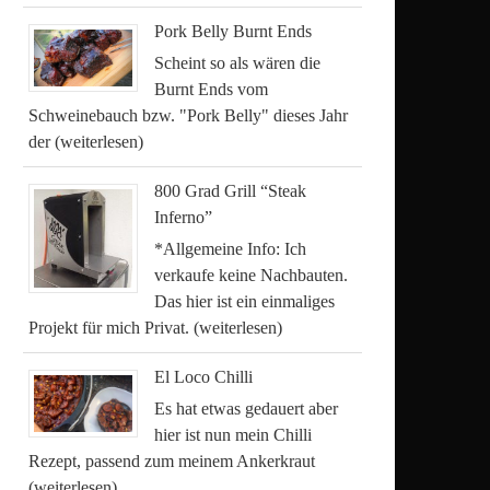
Pork Belly Burnt Ends
Scheint so als wären die
Burnt Ends vom
Schweinebauch bzw. "Pork Belly" dieses Jahr
der
(weiterlesen)
800 Grad Grill “Steak
Inferno”
*Allgemeine Info: Ich
verkaufe keine Nachbauten.
Das hier ist ein einmaliges
Projekt für mich Privat.
(weiterlesen)
El Loco Chilli
Es hat etwas gedauert aber
hier ist nun mein Chilli
Rezept, passend zum meinem Ankerkraut
(weiterlesen)