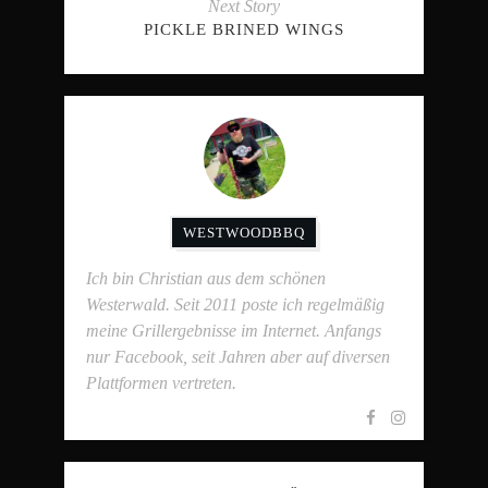
Next Story
PICKLE BRINED WINGS
WESTWOODBBQ
Ich bin Christian aus dem schönen
Westerwald. Seit 2011 poste ich regelmäßig
meine Grillergebnisse im Internet. Anfangs
nur Facebook, seit Jahren aber auf diversen
Plattformen vertreten.