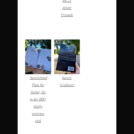
als 25
deiner
Freunde
Ausreichend
kurzes
Platz für
Grußwort
Sticker, die
in der BBQ
häufig
vertreten
sind