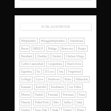
SCHLAGWÖRTER
#bbqbuddies
#blogginbbqbuddies
Ankerkraut
Bacon
BBQUE
Beilage
Bratwurst
Burger
Burnhard
Cheddar
Chicken
Chicken Wings
Coffee Cannonball
Competition
Dutch Oven
Eigenbau
Eis
El Loco
feta
Fingerfood
Geflügel
Gyros
Hardware
Huhn
Hühnchen
Kamado
Kartoffel
Knoblauch
Los Pollos
Moesta
Nudeln
Pastrami
Petromax
Pizza
Plancha
Pulled Pork
Ribs
Saffire
Salat
Smoker
Sous Vide
Steak
Traeger
Wings