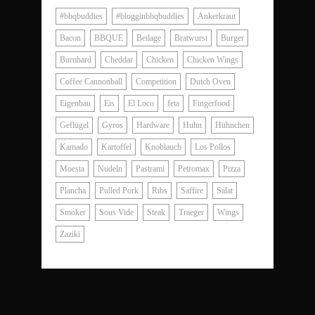
#bbqbuddies
#blogginbbqbuddies
Ankerkraut
Bacon
BBQUE
Beilage
Bratwurst
Burger
Burnhard
Cheddar
Chicken
Chicken Wings
Coffee Cannonball
Competition
Dutch Oven
Eigenbau
Eis
El Loco
feta
Fingerfood
Geflügel
Gyros
Hardware
Huhn
Hühnchen
Kamado
Kartoffel
Knoblauch
Los Pollos
Moesta
Nudeln
Pastrami
Petromax
Pizza
Plancha
Pulled Pork
Ribs
Saffire
Salat
Smoker
Sous Vide
Steak
Traeger
Wings
Zaziki