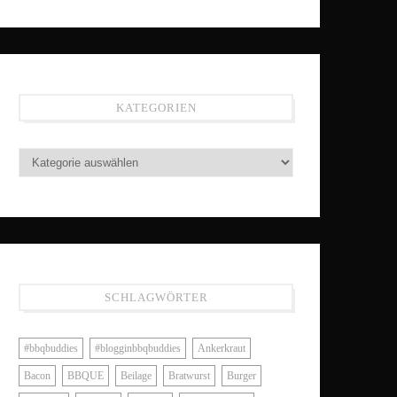
KATEGORIEN
SCHLAGWÖRTER
#bbqbuddies
#blogginbbqbuddies
Ankerkraut
Bacon
BBQUE
Beilage
Bratwurst
Burger