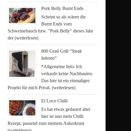
Pork Belly Burnt Ends
Scheint so als wären die
Burnt Ends vom
Schweinebauch bzw. "Pork Belly" dieses Jahr
der
(weiterlesen)
800 Grad Grill “Steak
Inferno”
*Allgemeine Info: Ich
verkaufe keine Nachbauten.
Das hier ist ein einmaliges
Projekt für mich Privat.
(weiterlesen)
El Loco Chilli
Es hat etwas gedauert aber
hier ist nun mein Chilli
Rezept, passend zum meinem Ankerkraut
(weiterlesen)