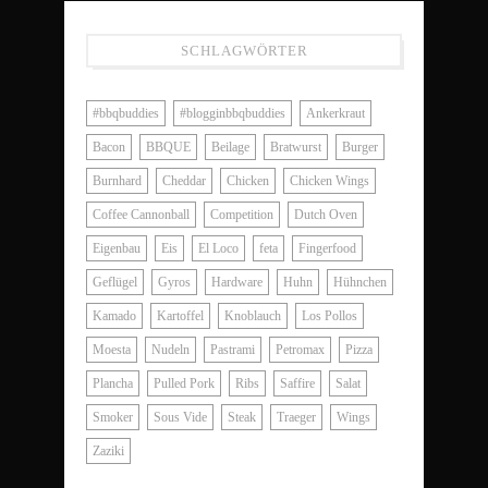
SCHLAGWÖRTER
#bbqbuddies
#blogginbbqbuddies
Ankerkraut
Bacon
BBQUE
Beilage
Bratwurst
Burger
Burnhard
Cheddar
Chicken
Chicken Wings
Coffee Cannonball
Competition
Dutch Oven
Eigenbau
Eis
El Loco
feta
Fingerfood
Geflügel
Gyros
Hardware
Huhn
Hühnchen
Kamado
Kartoffel
Knoblauch
Los Pollos
Moesta
Nudeln
Pastrami
Petromax
Pizza
Plancha
Pulled Pork
Ribs
Saffire
Salat
Smoker
Sous Vide
Steak
Traeger
Wings
Zaziki