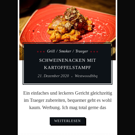
Grill
Smoker
Traeger
SCHWEINENACKEN MIT
KARTOFFELSTAMPF
21. Dezember 2020
Westwoodbbq
Ein einfaches und leckeres Gericht gleichzeitig
im Traeger zubereiten, bequemer geht es wohl
kaum. Werbung. Ich mag total gerne das
WEITERLESEN