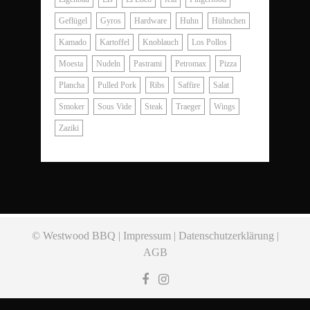
Geflügel
Gyros
Hardware
Huhn
Hühnchen
Kamado
Kartoffel
Knoblauch
Los Pollos
Moesta
Nudeln
Pastrami
Petromax
Pizza
Plancha
Pulled Pork
Ribs
Saffire
Salat
Smoker
Sous Vide
Steak
Traeger
Wings
Zaziki
© Westwood BBQ |
Impressum
|
Datenschutzerklärung
|
AGB