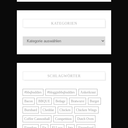
KATEGORIEN
SCHLAGWÖRTER
#bbqbuddies
#blogginbbqbuddies
Ankerkraut
Bacon
BBQUE
Beilage
Bratwurst
Burger
Burnhard
Cheddar
Chicken
Chicken Wings
Coffee Cannonball
Competition
Dutch Oven
Eigenbau
Eis
El Loco
feta
Fingerfood