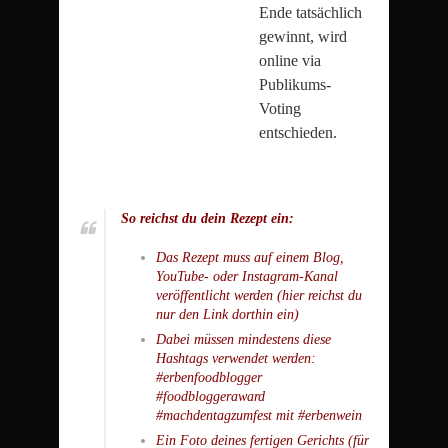
Ende tatsächlich
gewinnt, wird
online via
Publikums-
Voting
entschieden.
So reichst du dein Rezept ein:
Das Rezept muss auf einem Blog,
YouTube- oder Instagram-Kanal
veröffentlicht werden (hier reichst du
nur den Link dorthin ein)
Dabei müssen mindestens diese
Hashtags verwendet werden:
#erbenfoodblogger
#foodbloggeraward
#machdentagzumfest mit #erbenwein
Ein Foto deines fertigen Gerichts (für