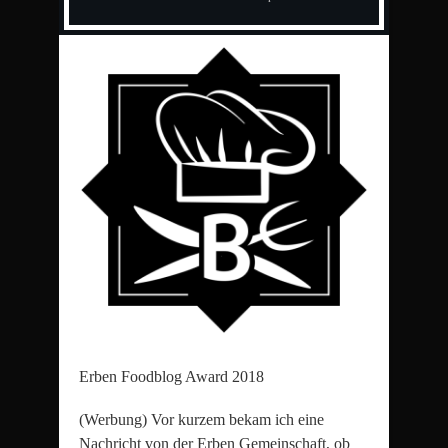
Erben Foodblog Award 2018
(Werbung) Vor kurzem bekam ich eine
Nachricht von der Erben Gemeinschaft, ob