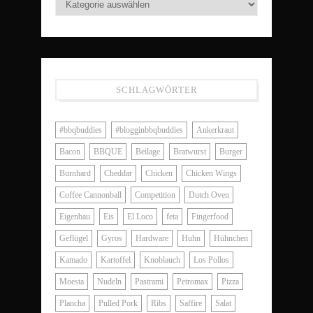
SCHLAGWÖRTER
#bbqbuddies
#blogginbbqbuddies
Ankerkraut
Bacon
BBQUE
Beilage
Bratwurst
Burger
Burnhard
Cheddar
Chicken
Chicken Wings
Coffee Cannonball
Competition
Dutch Oven
Eigenbau
Eis
El Loco
feta
Fingerfood
Geflügel
Gyros
Hardware
Huhn
Hühnchen
Kamado
Kartoffel
Knoblauch
Los Pollos
Moesta
Nudeln
Pastrami
Petromax
Pizza
Plancha
Pulled Pork
Ribs
Saffire
Salat