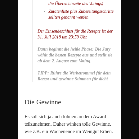
die Übersichtsseite des Votings)
Zutatenliste plus Zubereitungsschritte
sollten genannt werden
Der Einsendeschluss für die Rezepte ist der
31. Juli 2018 um 23:59 Uhr.
Dann beginnt die heiße Phase: Die Jury
wählt die besten Rezepte aus und stellt sie
ab dem 2. August zum Voting.
TIPP: Rühre die Werbetrommel für dein
Rezept und gewinne Stimmen für dich!
Die Gewinne
Es soll sich ja auch lohnen an dem Award
teilzunehmen. Daher winken tolle Gewinne,
wie z.B. ein Wochenende im Weingut Erben.