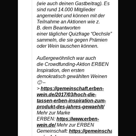
(wie auch deinen Gastbeitrag). Es
sind rund 14.000 Mitglieder
angemeldet und können mit der
Teilnahme an Aktionen wie z.
B. dem Beantworten
einer täglicher Quizfrage “Oechsle”
sammeln, die sie gegen Prämien
oder Wein tauschen können.
Außergewöhnlich war auch
die Crowdfunding-Aktion ERBEN
Inspiration, den ersten
demokratisch gewählten Weinen
🙂 –
>
https://gemeinschaft.erben-
wein.de/2017/03/hoch-die-
tassen-erben-inspiration-zum-
produkt-des-jahres-gewaehlt/
Mehr zur Marke
ERBEN:
https://www.erben-
wein.de/
Mehr zur ERBEN
Gemeinschaft:
https://gemeinschaft.erben-