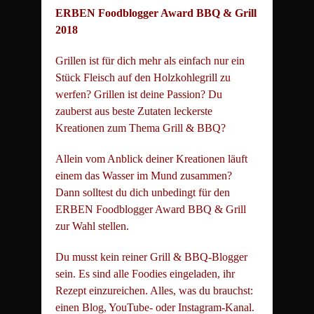
ERBEN Foodblogger Award BBQ & Grill
2018
Grillen ist für dich mehr als einfach nur ein
Stück Fleisch auf den Holzkohlegrill zu
werfen? Grillen ist deine Passion? Du
zauberst aus beste Zutaten leckerste
Kreationen zum Thema Grill & BBQ?
Allein vom Anblick deiner Kreationen läuft
einem das Wasser im Mund zusammen?
Dann solltest du dich unbedingt für den
ERBEN Foodblogger Award BBQ & Grill
zur Wahl stellen.
Du musst kein reiner Grill & BBQ-Blogger
sein. Es sind alle Foodies eingeladen, ihr
Rezept einzureichen. Alles, was du brauchst:
einen Blog, YouTube- oder Instagram-Kanal.