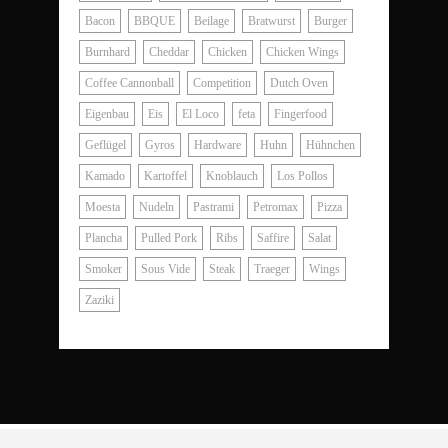
Bacon
BBQUE
Beilage
Bratwurst
Burger
Burnhard
Cheddar
Chicken
Chicken Wings
Coffee Cannonball
Competition
Dutch Oven
Eigenbau
Eis
El Loco
feta
Fingerfood
Geflügel
Gyros
Hardware
Huhn
Hühnchen
Kamado
Kartoffel
Knoblauch
Los Pollos
Moesta
Nudeln
Pastrami
Petromax
Pizza
Plancha
Pulled Pork
Ribs
Saffire
Salat
Smoker
Sous Vide
Steak
Traeger
Wings
Zaziki