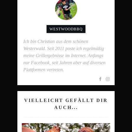
WESTWOODBBQ
Ich bin Christian aus dem schönen
Westerwald. Seit 2011 poste ich regelmäßig
meine Grillergebnisse im Internet. Anfangs
nur Facebook, seit Jahren aber auf diversen
Plattformen vertreten.
VIELLEICHT GEFÄLLT DIR
AUCH...