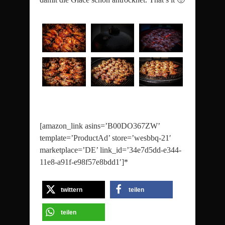
[amazon_link asins=’B00DO367ZW’
template=’ProductAd’ store=’wesbbq-21′
marketplace=’DE’ link_id=’34e7d5dd-e344-
11e8-a91f-e98f57e8bdd1′]*
twittern
teilen
teilen