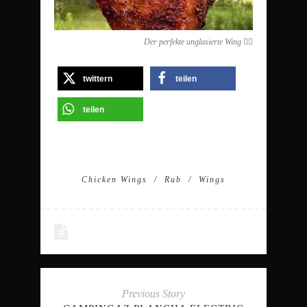
Der perfekte unglasierte Wing 👌🏻
twittern
teilen
teilen
Chicken Wings
Rub
Wings
Previous Story