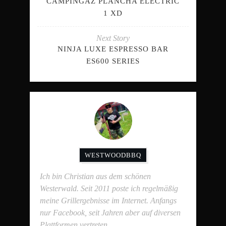
CAMPINGAZ PLANCHA ELECTRIC
1 XD
Next Story
NINJA LUXE ESPRESSO BAR
ES600 SERIES
WESTWOODBBQ
Ich bin Christian aus dem schönen
Westerwald. Seit 2011 poste ich regelmäßig
meine Grillergebnisse im Internet. Anfangs
nur Facebook, seit Jahren aber auf diversen
Plattformen vertreten.