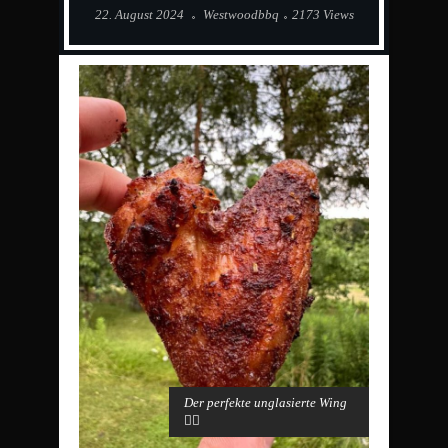
22. August 2024
Westwoodbbq
2173 Views
Der perfekte unglasierte Wing
👌🏻