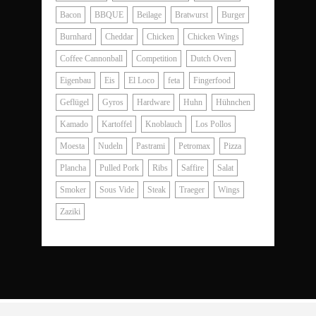
Bacon
BBQUE
Beilage
Bratwurst
Burger
Burnhard
Cheddar
Chicken
Chicken Wings
Coffee Cannonball
Competition
Dutch Oven
Eigenbau
Eis
El Loco
feta
Fingerfood
Geflügel
Gyros
Hardware
Huhn
Hühnchen
Kamado
Kartoffel
Knoblauch
Los Pollos
Moesta
Nudeln
Pastrami
Petromax
Pizza
Plancha
Pulled Pork
Ribs
Saffire
Salat
Smoker
Sous Vide
Steak
Traeger
Wings
Zaziki