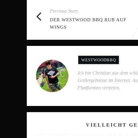
Previous Story
DER WESTWOOD BBQ RUB AUF
WINGS
WESTWOODBBQ
Ich bin Christian aus dem sch
Grillergebnisse im Internet. A
Plattformen vertreten.
VIELLEICHT GE