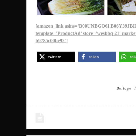
[amazon_link asins=’B00UNBGQ6I,B06Y39J
template=’ProductAd’ store=’wesbbq-21′ market
b9785c00be92′]
twittern
teilen
tei
Beilage