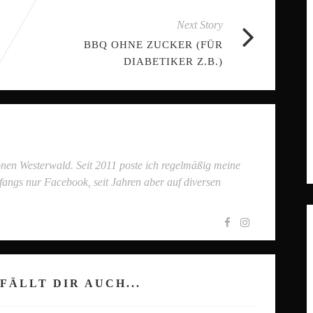
Next Story
BBQ OHNE ZUCKER (FÜR
DIABETIKER Z.B.)
önen Westerwald. Seit 2011 poste ich regelmäßig meine
nfangs nur Facebook, seit Jahren aber auf diversen
FÄLLT DIR AUCH...