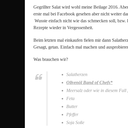
Gegrillter Salat wird wohl meine Beilage 2016. Abe
erste mal bei Facebook gesehen aber nicht weiter da
Wusste einfach nicht wie das schmecken soll, bzw. k
Rezepte wieder in Vergessenheit.
Beim letzten mal einkaufen fielen mir dann Salather
Gesagt, getan. Einfach mal machen und ausprobiere
Was brauchen wir?
Salatherzen
Olivenöl Band of Chefs*
Meersalz oder wie in diesem Fall
Feta
Butter
Pfeffer
Soja Soße