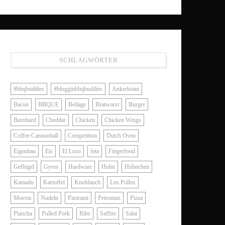
SCHLAGWÖRTER
#bbqbuddies
#blogginbbqbuddies
Ankerkraut
Bacon
BBQUE
Beilage
Bratwurst
Burger
Burnhard
Cheddar
Chicken
Chicken Wings
Coffee Cannonball
Competition
Dutch Oven
Eigenbau
Eis
El Loco
feta
Fingerfood
Geflügel
Gyros
Hardware
Huhn
Hühnchen
Kamado
Kartoffel
Knoblauch
Los Pollos
Moesta
Nudeln
Pastrami
Petromax
Pizza
Plancha
Pulled Pork
Ribs
Saffire
Salat