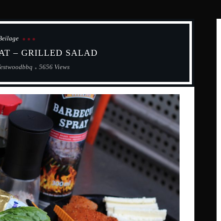
Beilage
AT – GRILLED SALAD
estwoodbbq
5656 Views