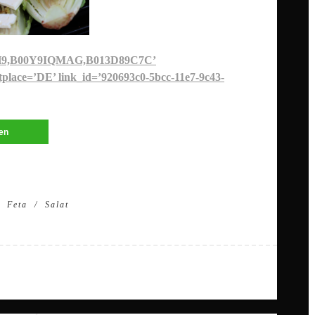
BH9,B00Y9IQMAG,B013D89C7C’
place=’DE’ link_id=’920693c0-5bcc-11e7-9c43-
len
Feta
Salat